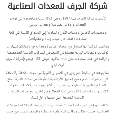
شركة الجرف للمعدات الصناعية
تأسست شركة الجرف سنة 1997 , وهي شركة ليبية متخصصة في توريد
المعدات والآلات الصناعية ومعدات الورش
و منظومات الحريق و معدات الأمن والسلامة إلي الأسواق الليبية في كافة
المجالات ( نفط, غاز, مياه, وبناء و مقاولات).
ومايميز شركتنا انها تتعامل مع المصادر مباشرة وهذا يرجع لامتلاكها لشهادات
توكيلات وشهادات توزيع معتمدة من العديد من الشركات العالمية المتخصصة
والرائدة في هذه المجالات مثل mob, ماكيتا, بوش, M3 , بيتاو /[شركة تاموب
اوت ايلج
مما يجعلنا في طليعة الموردين في الاسواق الليبية من حيث التكلفة, بالاضافة
الي ان شركتنا تقدم جميع الحلول الأرشادية الدقيقة للمواصفات الفنية للسلع
الصناعية الموردة لضمان سير العمل علي أكمل وجه, نضرا لامتلاك الشركة
لكفاتءات ذات خبرة تقنية في هذا المجال ومن خلال دعم خبرات الشركات
العالمية المصنعة التي نمثلها داخل ليبيا.
كذلك نتنوع في توريدات المعدات الصناعية التقنية المختلفة لكافة المجالات
الصناعية حسب الطلب وفقا لدراسة علمية و عملية وتقديم الانسب من حيث