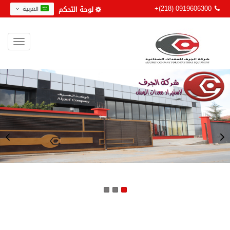
+(218) 0919606300
لوحة التحكم
العربية