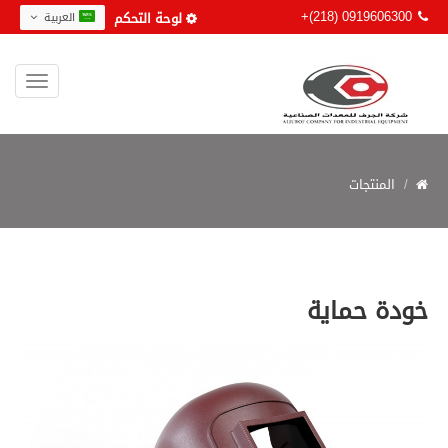
+(218) 0919606300
لوحة التحكم
العربية
المنتجات
خودة حماية