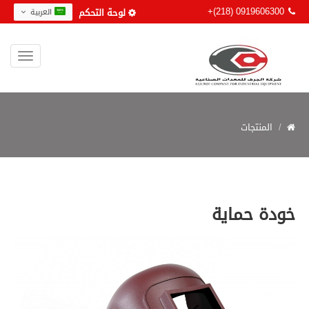
+(218) 0919606300
لوحة التحكم
العربية
المنتجات
خودة حماية