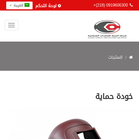
+(218) 0919606300
لوحة التحكم
العربية
المنتجات
خودة حماية