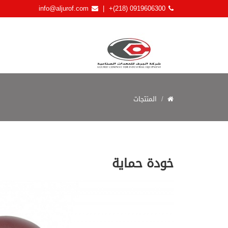
info@aljurof.com
+(218) 0919606300
|
المنتجات
خودة حماية