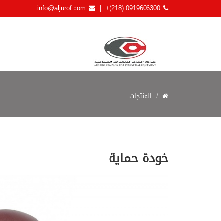
info@aljurof.com
+(218) 0919606300
|
المنتجات
خودة حماية