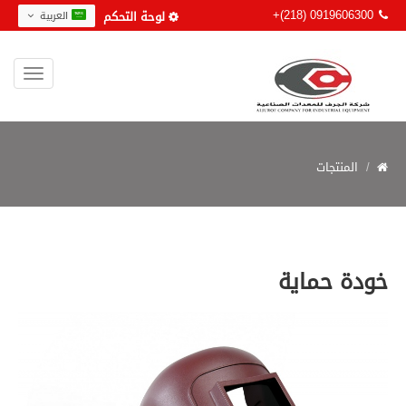
+(218) 0919606300
لوحة التحكم
العربية
المنتجات
خودة حماية