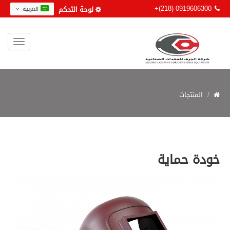
+(218) 0919606300
لوحة التحكم
العربية
المنتجات
خودة حماية