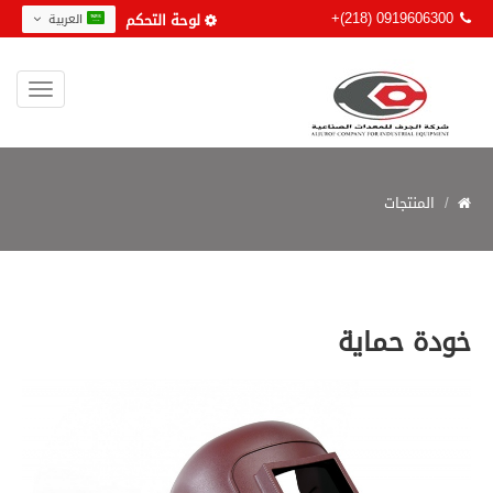
+(218) 0919606300
لوحة التحكم
العربية
المنتجات
خودة حماية