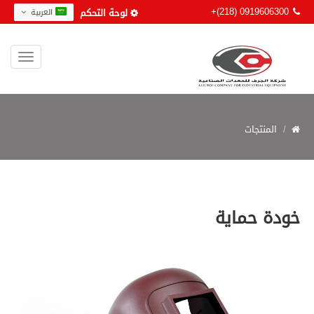
+(218) 0919606300
لوحة التحكم
العربية
المنتجات
خودة حماية