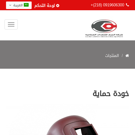
+(218) 0919606300
لوحة التحكم
العربية
المنتجات
خودة حماية