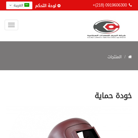
+(218) 0919606300
لوحة التحكم
العربية
المنتجات
خودة حماية