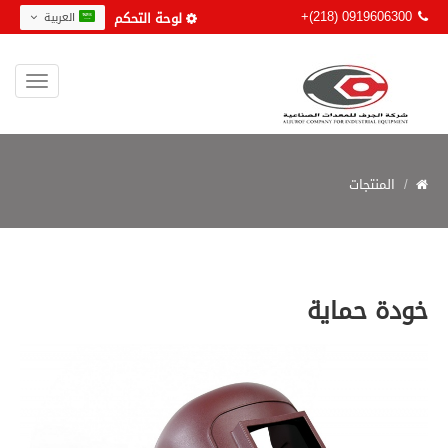
+(218) 0919606300
لوحة التحكم
العربية
المنتجات
خودة حماية