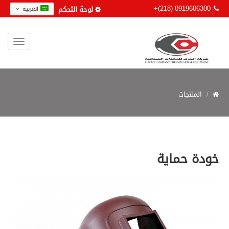
+(218) 0919606300
لوحة التحكم
العربية
المنتجات
خودة حماية