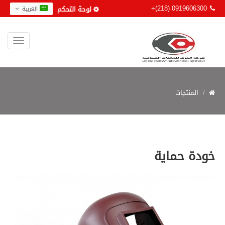
+(218) 0919606300
لوحة التحكم
العربية
المنتجات
خودة حماية