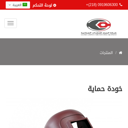
+(218) 0919606300
لوحة التحكم
العربية
المنتجات
خودة حماية